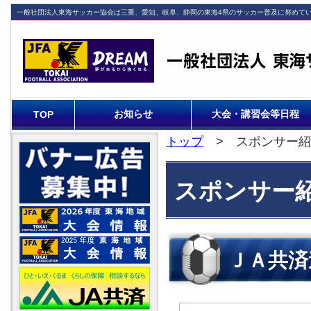
一般社団法人東海サッカー協会は三重、愛知、岐阜、静岡の東海4県のサッカー普及に努めて
お知らせ
大会・講習会等日程
TOP
トップ
> スポンサー紹
スポンサー
ＪＡ共済