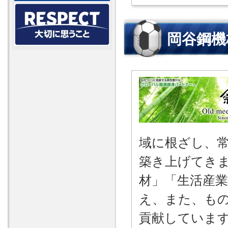
岡谷鋼機
域に根ざし、
築き上げてき
材」「生活産
え、また、も
貢献していま